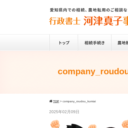
company_roudou
TOP
>
company_roudou_kumiai
2025年02月09日